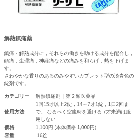
解熱鎮痛薬
鎮痛・解熱成分に，それらの働きを助ける成分を配合し，
頭痛，生理痛，神経痛などの痛みを和らげ，熱を下げま
す。
さわやかな香りのあるのみやすいカプレット型の淡青色の
錠剤です。
カテゴリー
解熱鎮痛剤｜第２類医薬品
1回15才以上2錠，14～7才1錠，1日2回ま
使用方法
で。 なるべく空腹時を避ける 7才未満は服
用しない
価格
1,100円 (本体価格 1,000円)
容量
16錠